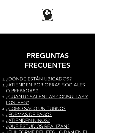
DR BORRUEL
PREGUNTAS
FRECUENTES
¿
DÓNDE ESTÁN UBICADOS?
¿
ATIENDEN POR OBRAS SOCIALES
O PREPAGAS?
¿CUÁNTO SALEN LAS CONSULTAS Y
LOS EEG
?
¿CÓMO SACO UN TURNO?
¿FORMAS DE PAGO?
¿ATIENDEN NIÑOS?
¿QUE ESTUDIOS REALIZAN?
¿El INFORME DEL EEG LO DAN EN EL