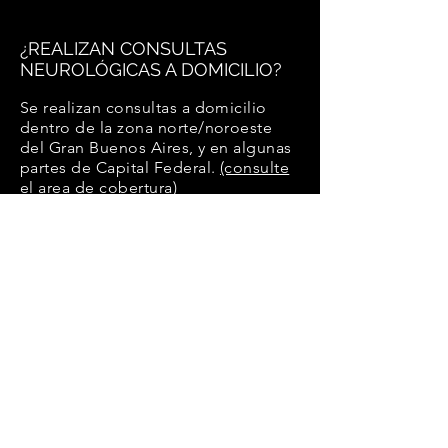
¿REALIZAN CONSULTAS
NEUROLÓGICAS A DOMICILIO
?
Se realizan consultas a domicilio
dentro de la zona norte/noroeste
del Gran Buenos Aires, y en algunas
partes de Capital Federal.
(consulte
el area de cobertura)
¿REALIZAN CONSULTAS
NEUROLÓGICAS DE URGENCIA
A DOMICILIO
?
No. Solo se realizan consultas
programadas previamente.