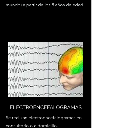
mundo) a partir de los 8 años de edad.
ELECTROENCEFALOGRAMAS
Se realizan electroencefalogramas en
consultorio o a domicilio.